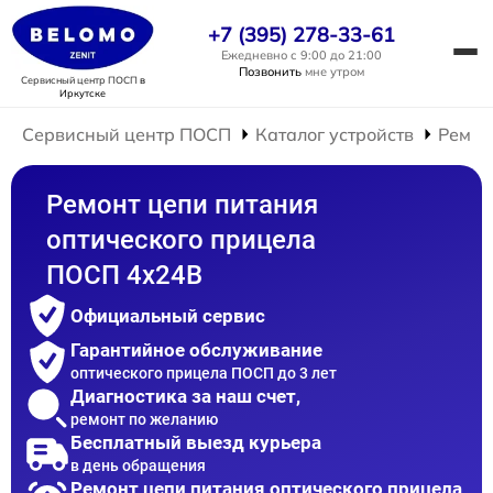
+7 (395) 278-33-61
Ежедневно с 9:00 до 21:00
Позвонить
мне утром
Сервисный центр ПОСП
в
Иркутске
Сервисный центр ПОСП
Каталог устройств
Ремон
Ремонт цепи питания
оптического прицела
ПОСП 4x24B
Официальный сервис
Гарантийное обслуживание
оптического прицела ПОСП до 3 лет
Диагностика за наш счет,
ремонт по желанию
Бесплатный выезд курьера
в день обращения
Ремонт цепи питания оптического прицела