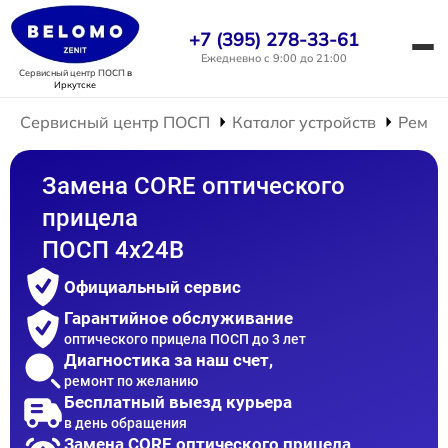
+7 (395) 278-33-61
Ежедневно с 9:00 до 21:00
Сервисный центр ПОСП
в
Иркутске
Сервисный центр ПОСП
Каталог устройств
Ремон
Замена CORE оптического
прицела
ПОСП 4x24B
Официальный сервис
Гарантийное обслуживание
оптического прицела ПОСП до 3 лет
Диагностика за наш счет,
ремонт по желанию
Бесплатный выезд курьера
в день обращения
Замена CORE оптического прицела