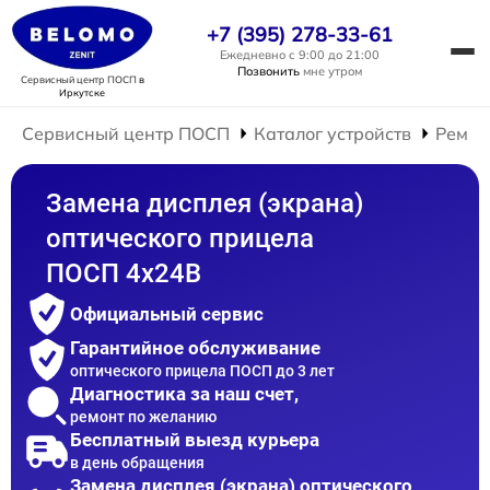
+7 (395) 278-33-61
Ежедневно с 9:00 до 21:00
Позвонить
мне утром
Сервисный центр ПОСП
в
Иркутске
Сервисный центр ПОСП
Каталог устройств
Ремон
Замена дисплея (экрана)
оптического прицела
ПОСП 4x24B
Официальный сервис
Гарантийное обслуживание
оптического прицела ПОСП до 3 лет
Диагностика за наш счет,
ремонт по желанию
Бесплатный выезд курьера
в день обращения
Замена дисплея (экрана) оптического