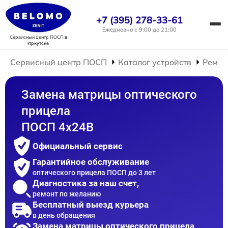
+7 (395) 278-33-61
Ежедневно с 9:00 до 21:00
Сервисный центр ПОСП
в
Иркутске
Сервисный центр ПОСП
Каталог устройств
Ремон
Замена матрицы оптического
прицела
ПОСП 4x24B
Официальный сервис
Гарантийное обслуживание
оптического прицела ПОСП до 3 лет
Диагностика за наш счет,
ремонт по желанию
Бесплатный выезд курьера
в день обращения
Замена матрицы оптического прицела