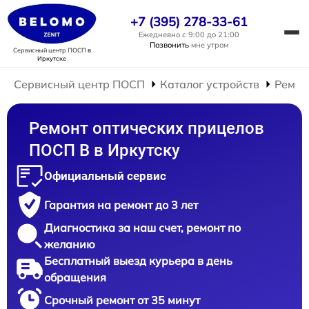
+7 (395) 278-33-61
Ежедневно с 9:00 до 21:00
Позвонить
мне утром
Сервисный центр ПОСП
в
Иркутске
Сервисный центр ПОСП
Каталог устройств
Ремон
Ремонт оптических прицелов
ПОСП B в Иркутску
Официальный сервис
Гарантия на ремонт до 3 лет
Диагностика за наш счет, ремонт по
желанию
Бесплатный выезд курьера в день
обращения
Срочный ремонт от 35 минут