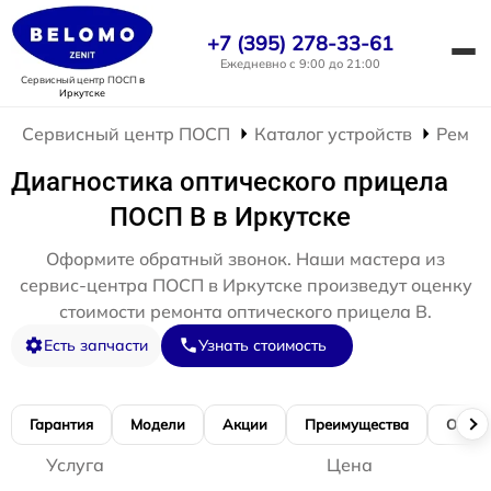
+7 (395) 278-33-61
Ежедневно с 9:00 до 21:00
Сервисный центр ПОСП
в
Иркутске
Сервисный центр ПОСП
Каталог устройств
Ремон
Диагностика оптического прицела
ПОСП B в Иркутске
Оформите обратный звонок. Наши мастера из
сервис-центра ПОСП в Иркутске произведут оценку
стоимости ремонта оптического прицела B.
Есть запчасти
Узнать стоимость
Гарантия
Модели
Акции
Преимущества
Отзы
Услуга
Цена