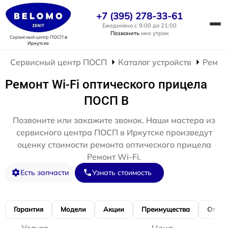
+7 (395) 278-33-61
Ежедневно с 9:00 до 21:00
Позвонить
мне утром
Сервисный центр ПОСП
в
Иркутске
Сервисный центр ПОСП
Каталог устройств
Ремон
Ремонт Wi-Fi оптического прицела
ПОСП B
Позвоните или закажите звонок. Наши мастера из
сервисного центра ПОСП в Иркутске произведут
оценку стоимости ремонта оптического прицела
Ремонт Wi-Fi.
Есть запчасти
Узнать стоимость
Гарантия
Модели
Акции
Преимущества
Отзы
Услуга
Цена