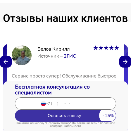
Отзывы наших клиентов
Белов Кирилл
Нужна консультация?
Источник –
2ГИС
Закажите бесплатную консультацию
Сервис просто супер! Обслуживание быстрое! Я ост
Бесплатная консультация со
специалистом
Оставить заявку
Нажимая на кнопку "Оставить заявку" Вы соглашаетесь c
политикой
конфиденциальности