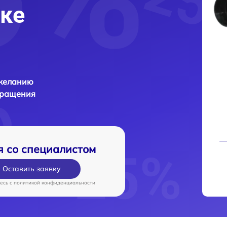
ке
 желанию
бращения
я со специалистом
Оставить заявку
есь c
политикой конфиденциальности