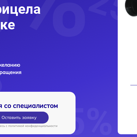
рицела
ке
 желанию
бращения
я со специалистом
Оставить заявку
есь c
политикой конфиденциальности