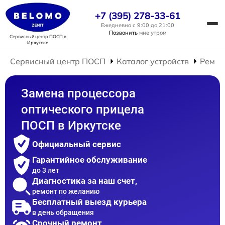
+7 (395) 278-33-61
Ежедневно с 9:00 до 21:00
Позвонить
мне утром
Сервисный центр ПОСП
в
Иркутске
Сервисный центр ПОСП
Каталог устройств
Ремон
Замена процессора
оптического прицела
ПОСП в Иркутске
Официальный сервис
Гарантийное обслуживание
до 3 лет
Диагностика за наш счет,
ремонт по желанию
Бесплатный выезд курьера
в день обращения
Срочный ремонт